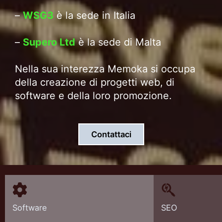
–
WSG3
è la sede in Italia
–
Supero Ltd
è la sede di Malta
Nella sua interezza Memoka si occupa
della creazione di progetti web, di
software e della loro promozione.
Contattaci
Software
SEO