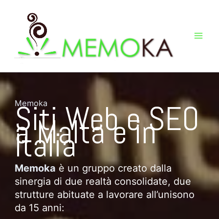
Vai
al
contenuto
Siti Web e SEO
Memoka
a Malta e in
Italia
Memoka
è un gruppo creato dalla
sinergia di due realtà consolidate, due
strutture abituate a lavorare all’unisono
da 15 anni: