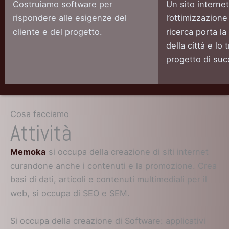
Costruiamo software per
Un sito internet
rispondere alle esigenze del
l’ottimizzazione
cliente e del progetto.
ricerca porta la
della città e lo
progetto di suc
Cosa facciamo
Attività
Memoka
si occupa della creazione di siti internet
curandone anche i contenuti e la promozione. Crea
basi di dati, articoli e contenuti multimediali per il
web, si occupa di SEO e SEM.
Si occupa della creazione di Software: applicativi