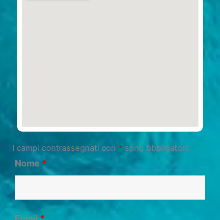
I campi contrassegnati con
*
sono obbligatori.
Nome
*
Email
*